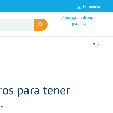
Mi cuenta
¡Ahora gastos de envío
gratuitos!
ros para tener
.