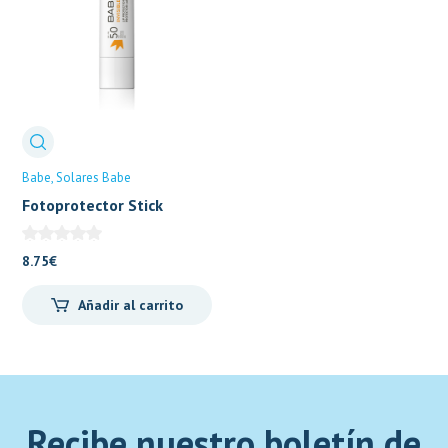
Babe
Solares Babe
Fotoprotector Stick
Labial 50FPS+ 4g Babè
8.75
€
Añadir al carrito
Recibe nuestro boletín de