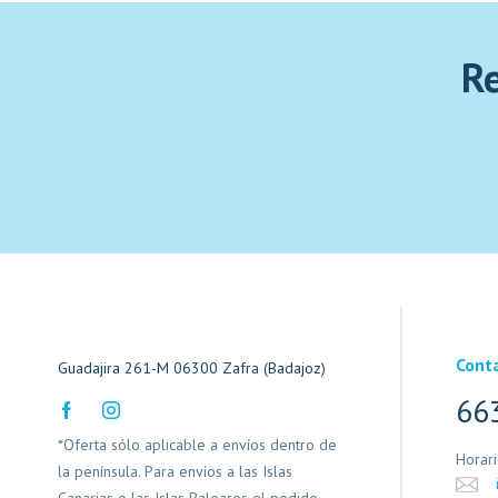
Re
Cont
Guadajira 261-M 06300 Zafra (Badajoz)
66
*Oferta sólo aplicable a envíos dentro de
Horar
la península. Para envíos a las Islas
Canarias o las Islas Baleares el pedido