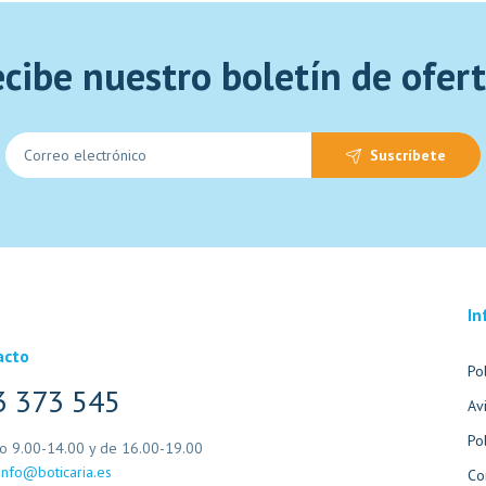
cibe nuestro boletín de ofer
Suscríbete
In
acto
Po
3 373 545
Av
Po
io 9.00-14.00 y de 16.00-19.00
info@boticaria.es
Co